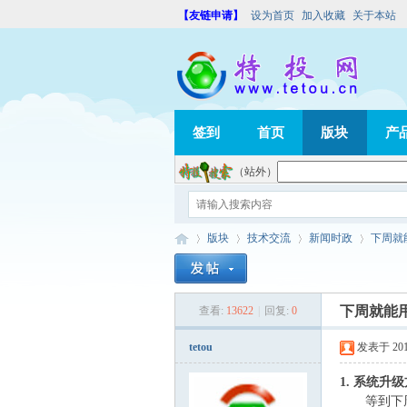
【友链申请】
设为首页
加入收藏
关于本站
签到
首页
版块
产
（站外）
版块
技术交流
新闻时政
下周就
下周就能用
查看:
13622
|
回复:
0
特
»
›
›
›
tetou
发表于 2015-
1. 系统升
等到下周，