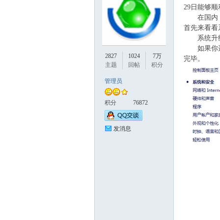
29日能够顺
在国内，用
首先来看看
系统升
如果你选择了
投
2827
1024
7万
完毕。
主题
回帖
积分
管理员
积分
76872
发消息
网